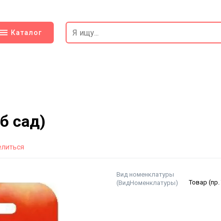
Каталог
б сад)
елиться
Вид номенклатуры
(ВидНоменклатуры)
Товар (пр