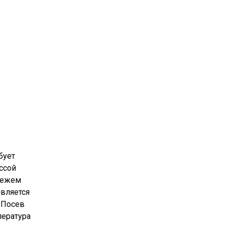
бует
ссой
свежем
является
 Посев
пература