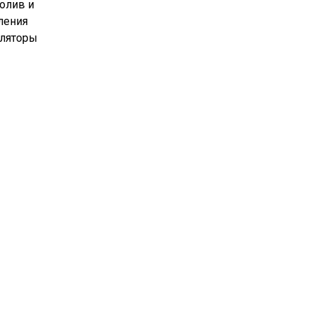
полив и
ления
уляторы