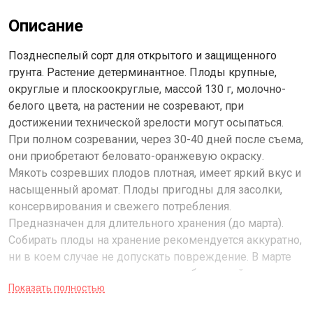
Описание
Позднеспелый сорт для открытого и защищенного
грунта. Растение детерминантное. Плоды крупные,
округлые и плоскоокруглые, массой 130 г, молочно-
белого цвета, на растении не созревают, при
достижении технической зрелости могут осыпаться.
При полном созревании, через 30-40 дней после съема,
они приобретают беловато-оранжевую окраску.
Мякоть созревших плодов плотная, имеет яркий вкус и
насыщенный аромат. Плоды пригодны для засолки,
консервирования и свежего потребления.
Предназначен для длительного хранения (до марта).
Собирать плоды на хранение рекомендуется аккуратно,
ни в коем случае не допускать повреждение. В марте
семена высевают на слегка утрамбованный грунт,
Показать полностью
мульчируют торфом или почвенным слоем 1 см,
поливают теплой водой через ситечко, накрывают