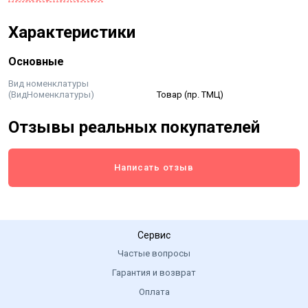
специально разработанные стимуляторы роста и
Характеристики
развития растений.
Основные
Вид номенклатуры
(ВидНоменклатуры)
Товар (пр. ТМЦ)
Отзывы реальных покупателей
Написать отзыв
Сервис
Частые вопросы
Гарантия и возврат
Оплата