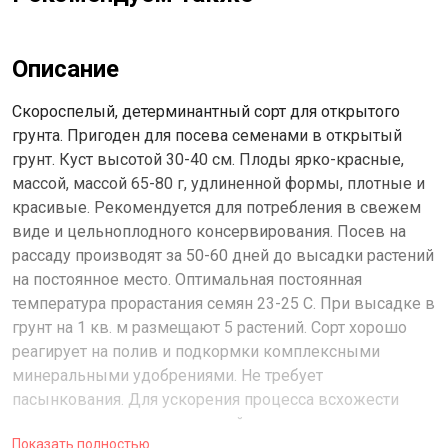
Описание
Скороспелый, детерминантный сорт для открытого
грунта. Пригоден для посева семенами в открытый
грунт. Куст высотой 30-40 см. Плоды ярко-красные,
массой, массой 65-80 г, удлиненной формы, плотные и
красивые. Рекомендуется для потребления в свежем
виде и цельноплодного консервирования. Посев на
рассаду производят за 50-60 дней до высадки растений
на постоянное место. Оптимальная постоянная
температура прорастания семян 23-25 С. При высадке в
грунт на 1 кв. м размещают 5 растений. Сорт хорошо
реагирует на полив и подкормки комплексными
минеральными удобрениями. Не требует
пасынкования. Для ускорения процесса всхожести
семян, оздоровления растений, улучшения
Показать полностью
завязываемости плодов рекомендуется использовать