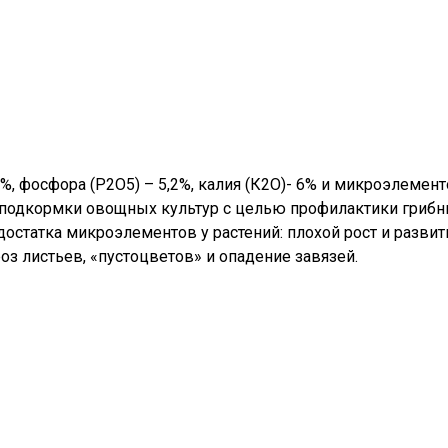
, фосфора (P2O5) – 5,2%, калия (К2О)- 6% и микроэлементо
ля подкормки овощных культур с целью профилактики гриб
остатка микроэлементов у растений: плохой рост и развит
оз листьев, «пустоцветов» и опадение завязей.