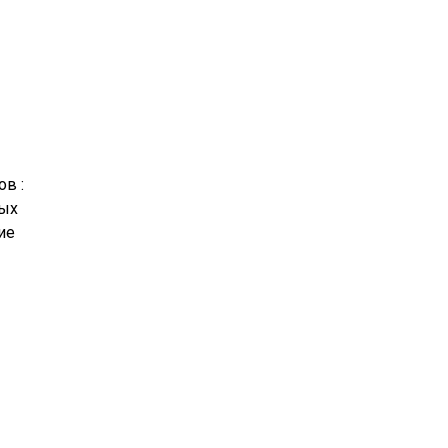
в :
ных
ие