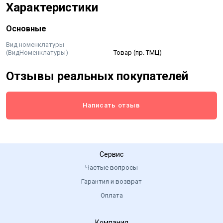
Характеристики
слизняков и улиток, что приводит к их дальнейшей
гибели. Средство можно купить для применения на
Основные
овощных, плодовых, цитрусовых, ягодных, цветочно-
декоративных культурах и винограде. Период
Вид номенклатуры
(ВидНоменклатуры)
Товар (пр. ТМЦ)
защитного действия препарата составляет 14 дней.
Срок годности: 3 года.
Отзывы реальных покупателей
Написать отзыв
Сервис
Частые вопросы
Гарантия и возврат
Оплата
Компания