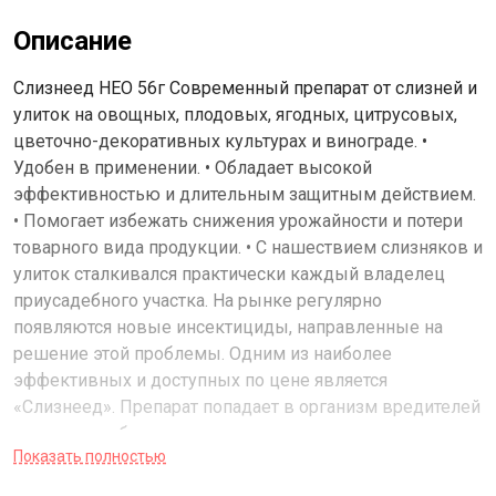
Описание
Слизнеед НЕО 56г Современный препарат от слизней и
улиток на овощных, плодовых, ягодных, цитрусовых,
цветочно-декоративных культурах и винограде. •
Удобен в применении. • Обладает высокой
эффективностью и длительным защитным действием.
• Помогает избежать снижения урожайности и потери
товарного вида продукции. • С нашествием слизняков и
улиток сталкивался практически каждый владелец
приусадебного участка. На рынке регулярно
появляются новые инсектициды, направленные на
решение этой проблемы. Одним из наиболее
эффективных и доступных по цене является
«Слизнеед». Препарат попадает в организм вредителей
двумя способами: через кожные покровы после
Показать полностью
контакта с гранулами и непосредственно с пищей.
«Слизнеед» провоцирует обезвоживание организма