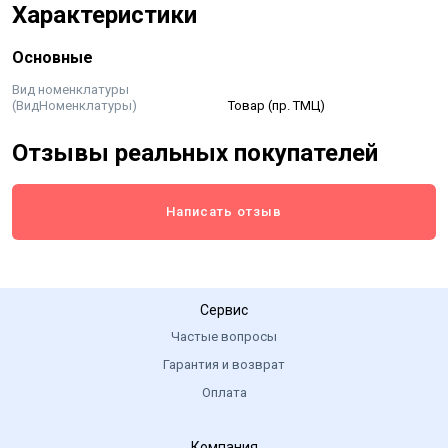
Характеристики
смешивать с другими инсектицидами и фунгицидами,
за исключением препаратов имеющих щелочную
Основные
реакцию. Перед применением следует проверить
смесь на физическую совместимость.
Вид номенклатуры
(ВидНоменклатуры)
Товар (пр. ТМЦ)
Отзывы реальных покупателей
Написать отзыв
Сервис
Частые вопросы
Гарантия и возврат
Оплата
Компания