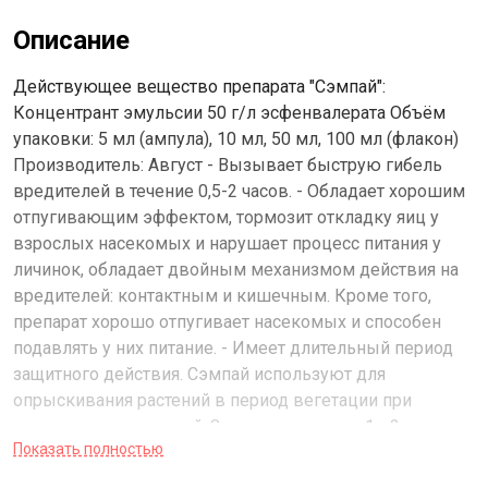
Описание
Действующее вещество препарата "Сэмпай":
Концентрант эмульсии 50 г/л эсфенвалерата Объём
упаковки: 5 мл (ампула), 10 мл, 50 мл, 100 мл (флакон)
Производитель: Август - Вызывает быструю гибель
вредителей в течение 0,5-2 часов. - Обладает хорошим
отпугивающим эффектом, тормозит откладку яиц у
взрослых насекомых и нарушает процесс питания у
личинок, обладает двойным механизмом действия на
вредителей: контактным и кишечным. Кроме того,
препарат хорошо отпугивает насекомых и способен
подавлять у них питание. - Имеет длительный период
защитного действия. Сэмпай используют для
опрыскивания растений в период вегетации при
появлении вредителей. За сезон проводят 1 - 2
Показать полностью
обработки. Интервал между опрыскиваниями должен
составлять 7 - 14 дней. Совместимость: сэмпай можно