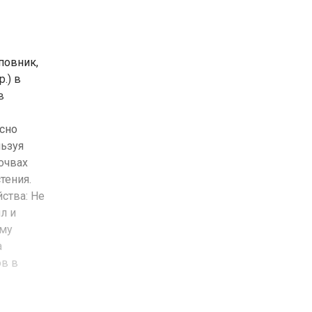
повник,
.) в
в
сно
льзуя
очвах
тения.
ства: Не
л и
ому
а
ов в
обходимые