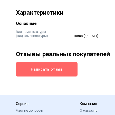
вещество). Срок хранения: 3 года Срок агрохимиче
Хранить при температуре -10 +40°С в упакованно
Характеристики
продуктов в недоступном для детей месте. Минер
Основные
Вид номенклатуры
(ВидНоменклатуры)
Товар (пр. ТМЦ)
Отзывы реальных покупателей
Написать отзыв
Сервис
Компания
Частые вопросы
О магазине