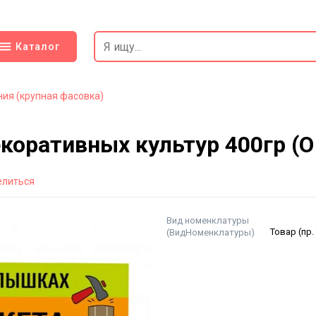
Каталог
ия (крупная фасовка)
коративных культур 400гр (О
елиться
Вид номенклатуры
(ВидНоменклатуры)
Товар (пр