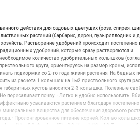
нного действия для садовых цветущих (роза, спирея, ши
о-лиственных растений (барбарис, дерен, пузыреплодник и др
хозяйств. Растворение удобрений происходит постепенно 
 традиционных удобрений, которые сразу растворяются и
ь необходимое количество удобрительных колышков (согла
риствольного круга, ориентируясь на размер кроны, испо
нать подкормки со 2-го года жизни растения. На бедных п
сить из расчета 1 колышек на 1м2 приствольного круга рас
я габаритных кустов вносится 2-3 колышка. Полезные свой
Не пересаливает почву. · Легко и удобно использовать. Вби
 эффективно усваиваются растением благодаря постепенн
 минеральные вещества для обеспечения здорового рост
года. · Пролонгированное питание корней. Кол-во колышк
Азот (N) – 5,0; Фосфор (P) - 8,0; Калий (K) - 4,0; Также не
т. ТУ 2186-001-19280634-13 Класс опасности: 4 (неопасное