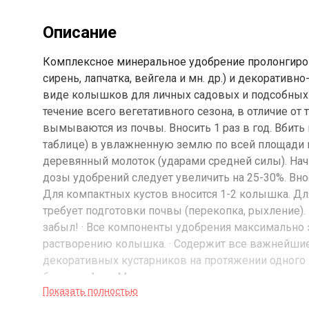
Описание
Комплексное минеральное удобрение пролонгирова
сирень, лапчатка, вейгела и мн. др.) и декоративн
виде колышков для личных садовых и подсобных 
течение всего вегетативного сезона, в отличие от
вымываются из почвы. Вносить 1 раз в год. Вбит
таблице) в увлажненную землю по всей площади п
деревянный молоток (ударами средней силы). Начи
дозы удобрений следует увеличить на 25-30%. Вно
Для компактных кустов вносится 1-2 колышка. Дл
требует подготовки почвы (перекопка, рыхление). 
забыл! · Все компоненты удобрения максимально
растворению колышка. · Содержит все важнейшие
декоративных кустарников на протяжении одного 
брикете: 4 шт. Массовая доля питательных веществ: 
Показать полностью
микроэлементы: медь, цинк, марганец, бор, кобаль