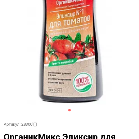
Артикул: 28300
ОрганикМикс Эликсир для