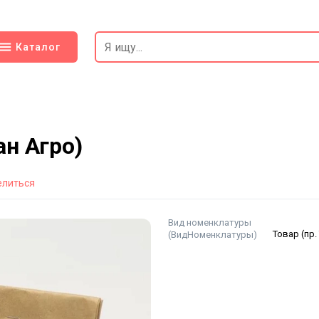
Каталог
н Агро)
елиться
Вид номенклатуры
(ВидНоменклатуры)
Товар (пр