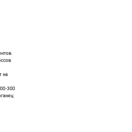
ентов.
ессов
т на
200-300
рганец