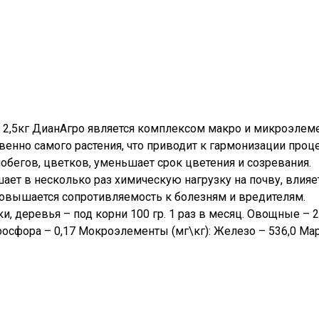
 2,5кг ДианАгро является комплексом макро и микроэлем
венно самого растения, что приводит к гармонизации проц
 побегов, цветков, уменьшает срок цветения и созревания.
ет в несколько раз химическую нагрузку на почву, влияе
Повышается сопротивляемость к болезням и вредителям.
и, деревья – под корни 100 гр. 1 раз в месяц. Овощные – 
9, фосфора – 0,17 Мокроэлементы (мг\кг): Железо – 536,0 Ма