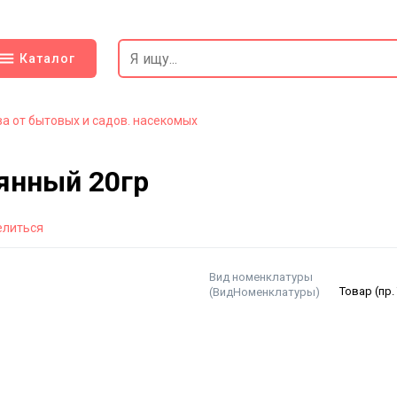
Каталог
а от бытовых и садов. насекомых
янный 20гр
елиться
Вид номенклатуры
(ВидНоменклатуры)
Товар (пр