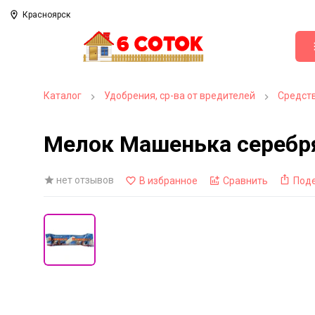
Красноярск
Каталог
Удобрения, ср-ва от вредителей
Средств
Мелок Машенька серебр
нет отзывов
В избранное
Сравнить
Под