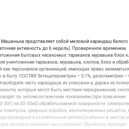
Машенька представляет собой меловой карандаш белого 
аточная активность до 6 недель). Проверенное временем,
ичтожения бытовых насекомых: тараканов муравьев блох 
 уничтожения тараканов, муравьев, клопов, блох и обраб
ий как персоналом организаций, имеющих право заниматьс
в быту. СОСТАВ Зетациперметрин – 0,1%, дельтаметрин – 
бодите часть карандаша из упаковки и, держа за полиэ
рхности, которые могут быть местами передвижения, скоп
оводят по энтомологическим показаниям (при появлении
20-30г) на 20-30м2 обрабатываемой поверхности. синатроп
м плинтусов, дверных коробок, вентиляционных решеток, 
водопроводной и отопительной систем (особенно в местах 
бора мусора и нижнюю часть раковин. Обработку проводят