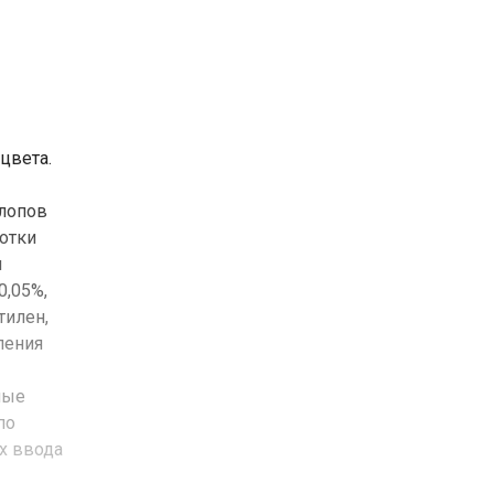
цвета.
клопов
отки
я
0,05%,
тилен,
ления
ные
по
их ввода