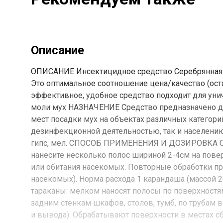
Описание
ОПИСАНИЕ Инсектицидное средство Серебрянная 
Это оптимальное соотношение цена/качество (ост
эффективное, удобное средство подходит для ун
моли мух НАЗНАЧЕНИЕ Средство предназначено для
мест посадки мух на объектах различных категор
дезинфекционной деятельностью, так и населению 
гипс, мел. СПОСОБ ПРИМЕНЕНИЯ И ДОЗИРОВКА Осво
нанесите несколько полос шириной 2-4см на пове
или обитания насекомых. Повторные обработки пр
насекомых). Норма расхода 1 карандаша (массой 
тараканы: мелком наносят полосы по поверхностя
задним стенкам шкафов, столов, тумб, по трубам 
и вывода). Обрабатывают поверхности в местах с