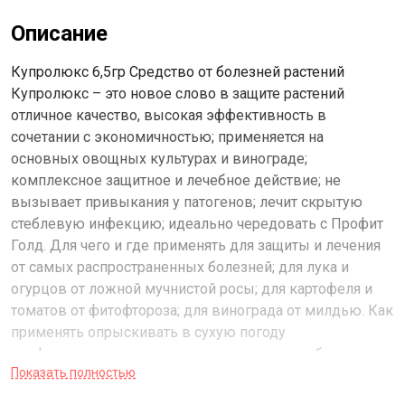
Описание
Купролюкс 6,5гр Средство от болезней растений
Купролюкс – это новое слово в защите растений
отличное качество, высокая эффективность в
сочетании с экономичностью; применяется на
основных овощных культурах и винограде;
комплексное защитное и лечебное действие; не
вызывает привыкания у патогенов; лечит скрытую
стеблевую инфекцию; идеально чередовать с Профит
Голд. Для чего и где применять для защиты и лечения
от самых распространенных болезней; для лука и
огурцов от ложной мучнистой росы; для картофеля и
томатов от фитофтороза; для винограда от милдью. Как
применять опрыскивать в сухую погоду
профилактически, до появления симптомов болезни:
Показать полностью
картофель - до смыкания ботвы в рядках; томаты,
огурцы – в период бутонизации, цветения; лук –