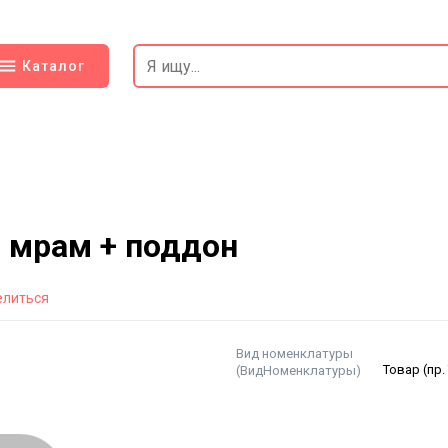
Каталог
 мрам + поддон
елиться
Вид номенклатуры
(ВидНоменклатуры)
Товар (пр