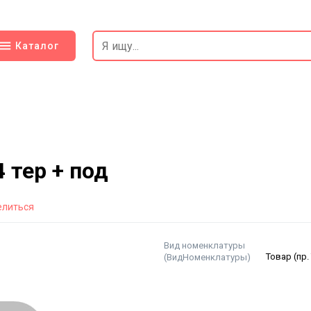
Каталог
 тер + под
елиться
Вид номенклатуры
(ВидНоменклатуры)
Товар (пр