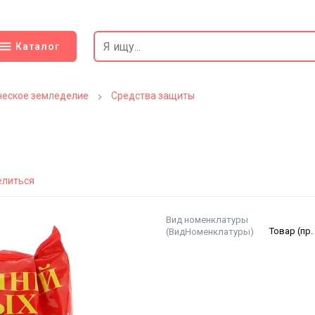
Каталог
ческое земледелие
Средства защиты
елиться
Вид номенклатуры
(ВидНоменклатуры)
Товар (пр