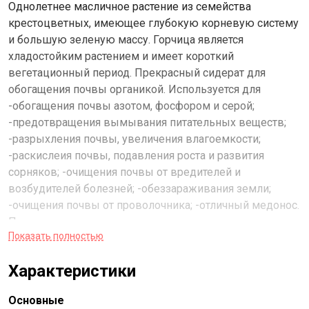
Однолетнее масличное растение из семейства
крестоцветных, имеющее глубокую корневую систему
и большую зеленую массу. Горчица является
хладостойким растением и имеет короткий
вегетационный период. Прекрасный сидерат для
обогащения почвы органикой. Используется для
-обогащения почвы азотом, фосфором и серой;
-предотвращения вымывания питательных веществ;
-разрыхления почвы, увеличения влагоемкости;
-раскислеия почвы, подавления роста и развития
сорняков; -очищения почвы от вредителей и
возбудителей болезней; -обеззараживания земли;
-очищения почвы от проволочника; -отличный медонос.
Посев горчицы производят сплошь или рядками на
Показать полностью
глубину 2-3 см. Сажают горчицу осенью, после уборки
урожая, или весной, за 1 месяц до начала цветения,
Характеристики
когда растение достигнет высоты на 15-20 см. В
наличии и под заказ сидераты в мешках и на разновес!!
Основные
Подробности и заказ по тел. 263-10-90